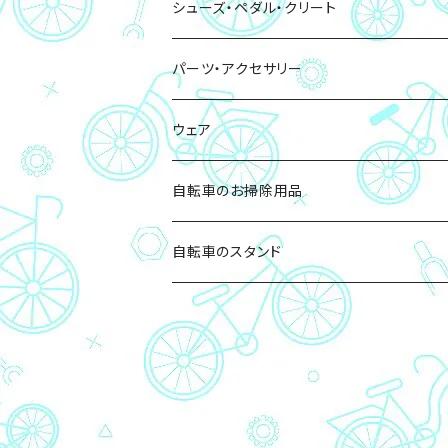
ペダル・クリート
シューズ・ペダル・クリート
チェーン
パーツ・アクセサリー
チェーンリング
ボトル・ボトルケージ
ウェア
バッグ・サドルバッグ
自転車のお掃除用品
ロック(鍵)
自転車のスタンド
ツール(工具)・ポンプ
ライト・サイクルコンピューター関連