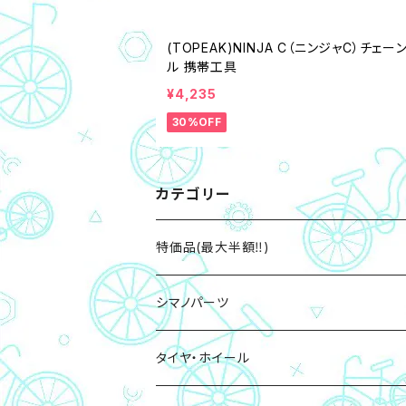
(TOPEAK)NINJA C（ニンジャC）チェー
ル 携帯工具
¥4,235
30%OFF
カテゴリー
特価品(最大半額‼)
シマノパーツ
ブレーキパッド・ローター
タイヤ・ホイール