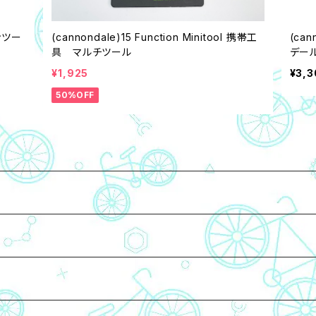
ンツー
(cannondale)15 Function Minitool 携帯工
(can
具 マルチツール
デー
¥1,925
¥3,3
50%OFF