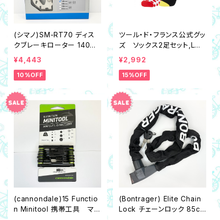
(シマノ)SM-RT70 ディス
ツール・ド・フランス公式グッ
クブレーキローター 140m
ズ ソックス2足セット,Lサ
m（センターロック内セレー
イズ（EU43～46：26.5～2
¥4,443
¥2,992
ション）
9cm相当）
10%OFF
15%OFF
(cannondale)15 Functio
(Bontrager) Elite Chain
n Minitool 携帯工具 マル
Lock チェーンロック 85cm
チツール
ブラック