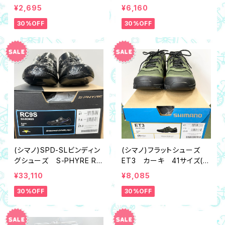
ズ）ブラック
ズカバー 7195（Mサイズ/2
¥2,695
¥6,160
4～25.5cm相当）
30%OFF
30%OFF
(シマノ)SPD-SLビンディン
(シマノ)フラットシューズ
グシューズ S-PHYRE RC
ET3 カーキ 41サイズ(2
902S オーロラ 41サイ
5.8cm相当)
¥33,110
¥8,085
ズ(25.8cm相当)
30%OFF
30%OFF