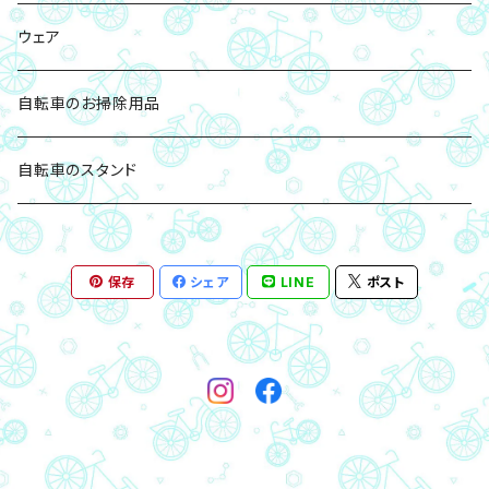
チェーンリング
ボトル・ボトルケージ
ウェア
バッグ・サドルバッグ
自転車のお掃除用品
ロック(鍵)
自転車のスタンド
ツール(工具)・ポンプ
保存
シェア
LINE
ポスト
ライト・サイクルコンピューター関連