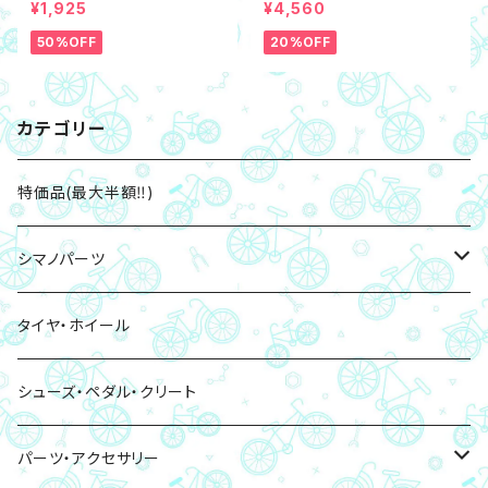
¥1,925
¥4,560
50%OFF
20%OFF
カテゴリー
特価品(最大半額‼)
シマノパーツ
ブレーキパッド・ローター
タイヤ・ホイール
ペダル・クリート
シューズ・ペダル・クリート
チェーン
パーツ・アクセサリー