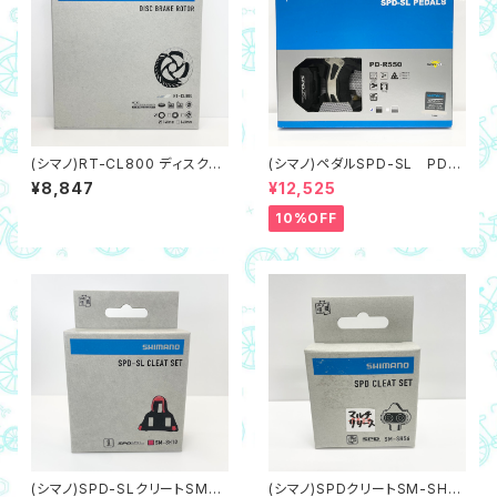
(シマノ)RT-CL800 ディスクブ
(シマノ)ペダルSPD-SL PD-R
レーキローター 140mm（センタ
550ブラック
¥8,847
¥12,525
ーロック内セレーション）
10%OFF
(シマノ)SPD-SLクリートSM-S
(シマノ)SPDクリートSM-SH5