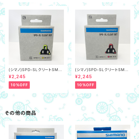
(シマノ)SPD-SLクリートSM-S
(シマノ)SPD-SLクリートSM-S
H11 黄/イエロー,可動域6度（ネ
H10 赤/レッド,固定0度（ネコポ
¥2,245
¥2,245
コポス対象商品）
ス対象商品）
10%OFF
10%OFF
その他の商品