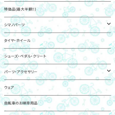
特価品(最大半額‼)
シマノパーツ
ブレーキパッド・ローター
タイヤ・ホイール
ペダル・クリート
シューズ・ペダル・クリート
チェーン
パーツ・アクセサリー
チェーンリング
ボトル・ボトルケージ
ウェア
バッグ・サドルバッグ
自転車のお掃除用品