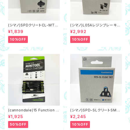
(シマノ)SPDクリートCL-MT0
(シマノ)L05Aレジンブレーキパ
01 マルチエントリータイプ（ネコ
ッド,フィン付き（ネコポス対象商
¥1,839
¥2,992
ポス対象商品）
品）
10%OFF
10%OFF
(cannondale)15 Function M
(シマノ)SPD-SLクリートSM-S
initool 携帯工具 マルチツー
H12 青/ブルー,可動域2度（ネコ
¥1,925
¥2,245
ル
ポス対象商品）
50%OFF
10%OFF