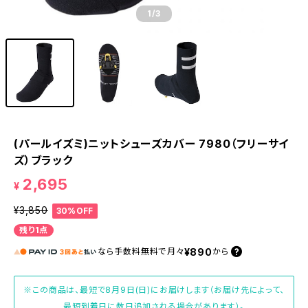
1
/3
(パールイズミ)ニットシューズカバー 7980（フリーサイ
ズ）ブラック
2,695
¥
¥3,850
30%OFF
残り1点
¥890
なら
手数料無料で
月々
から
※この商品は、最短で8月9日(日)にお届けします（お届け先によって、
最短到着日に数日追加される場合があります）。