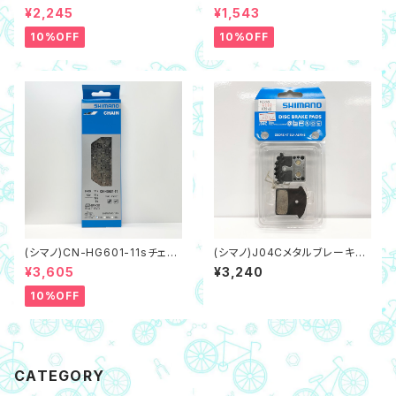
H10 赤/レッド,固定0度（ネコポ
6 マルチリリースタイプ（ネコポ
¥2,245
¥1,543
ス対象商品）
ス対象商品）
10%OFF
10%OFF
(シマノ)CN-HG601-11sチェー
(シマノ)J04Cメタルブレーキパ
ン105（ネコポス対象商品）116
ッド,フィン付き（ネコポス対象商
¥3,605
¥3,240
L,クイックリンク付属
品）箱有り
10%OFF
CATEGORY