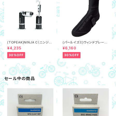
(TOPEAK)NINJA C（ニンジャ
(パールイズミ)ウィンドブレーク
C）チェーンツール 携帯工具
ウィンターMTBシューズカバー
¥4,235
¥6,160
7195（Mサイズ/24～25.5cm
相当）
30%OFF
30%OFF
セール中の商品