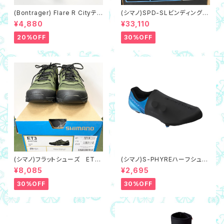
(Bontrager) Flare R Cityテ
(シマノ)SPD-SLビンディングシ
ールライト
ューズ S-PHYRE RC902S
¥4,880
¥33,110
オーロラ 41サイズ(25.8cm相
当)
20%OFF
30%OFF
(シマノ)フラットシューズ ET3
(シマノ)S-PHYREハーフシュー
カーキ 41サイズ(25.8cm相
ズカバー
¥8,085
¥2,695
当)
30%OFF
30%OFF