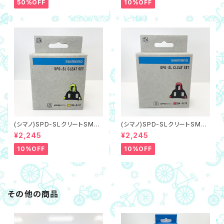
50%OFF
10%OFF
(シマノ)SPD-SLクリートSM-S
(シマノ)SPD-SLクリートSM-S
H11 黄/イエロー,可動域6度（ネ
H10 赤/レッド,固定0度（ネコポ
¥2,245
¥2,245
コポス対象商品）
ス対象商品）
10%OFF
10%OFF
その他の商品