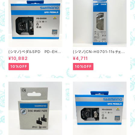
(シマノ)ペダルSPD PD-EH5
(シマノ)CN-HG701-11sチェー
00（片面ビンディング・片面フラ
ンULTEGRA（ネコポス対象商
¥10,882
¥4,711
ットタイプ）
品）116L,クイックリンク付属
10%OFF
10%OFF