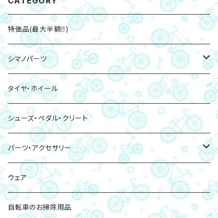
CATEGORY
特価品(最大半額‼)
シマノパーツ
ブレーキパッド・ローター
タイヤ・ホイール
ペダル・クリート
シューズ・ペダル・クリート
チェーン
パーツ・アクセサリー
チェーンリング
ボトル・ボトルケージ
ウェア
バッグ・サドルバッグ
自転車のお掃除用品