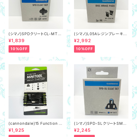
(シマノ)SPDクリートCL-MT0
(シマノ)L05Aレジンブレーキパ
01 マルチエントリータイプ（ネコ
ッド,フィン付き（ネコポス対象商
¥1,839
¥2,992
ポス対象商品）
品）
10%OFF
10%OFF
(cannondale)15 Function M
(シマノ)SPD-SLクリートSM-S
initool 携帯工具 マルチツー
H12 青/ブルー,可動域2度（ネコ
¥1,925
¥2,245
ル
ポス対象商品）