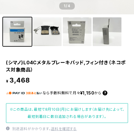
1
/4
(シマノ)L04Cメタルブレーキパッド,フィン付き（ネコポ
ス対象商品）
3,468
¥
¥1,150
なら
手数料無料で
月々
から
※この商品は、最短で8月10日(月)にお届けします（お届け先によって、
最短到着日に数日追加される場合があります）。
別途送料がかかります。
送料を確認する