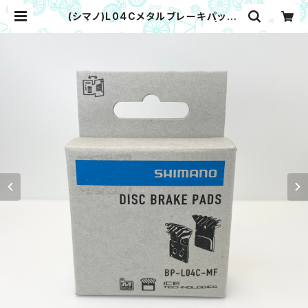
(シマノ)L04Cメタルブレーキパッド,
フィン付き（ネコポス対象商品） | キタ
サイクル