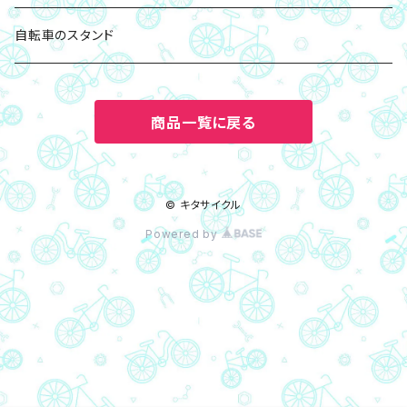
ロック(鍵)
自転車のスタンド
ツール(工具)・ポンプ
商品一覧に戻る
ライト・サイクルコンピューター関連
© キタサイクル
Powered by