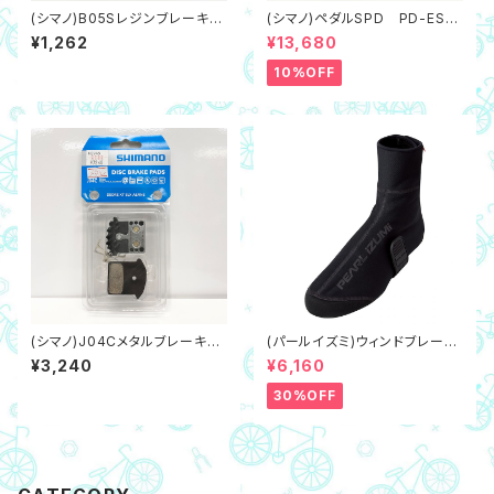
(シマノ)B05Sレジンブレーキパ
(シマノ)ペダルSPD PD-ES6
ッド（ネコポス対象商品）
00 片面のみビンディングペダ
¥1,262
¥13,680
ル
10%OFF
(シマノ)J04Cメタルブレーキパ
(パールイズミ)ウィンドブレーク
ッド,フィン付き（ネコポス対象商
ウィンターMTBシューズカバー
¥3,240
¥6,160
品）箱有り
7195（Mサイズ/24～25.5cm
相当）
30%OFF