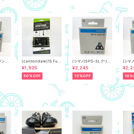
レジンブ
(cannondale)15 Fun
(シマノ)SPD-SLクリー
(シマノ
ィン付き
ction Minitool 携帯工
トSM-SH12 青/ブルー,
トSM-
¥1,925
¥2,245
¥2,2
品）
具 マルチツール
可動域2度（ネコポス対
ー,可
象商品）
対象商
50%OFF
10%OFF
10%