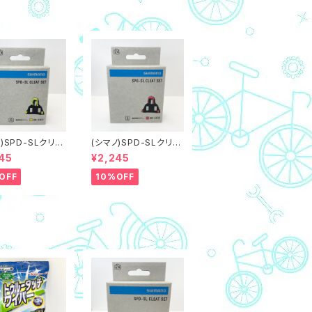
)SPD-SLクリー
(シマノ)SPD-SLクリー
SH11 黄/イエロ
トSM-SH10 赤/レッド,
45
¥2,245
動域6度（ネコポス
固定0度（ネコポス対象
品）
商品）
OFF
10%OFF