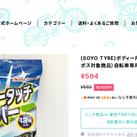
公式ホームページ
カテゴリー
送料・よくあるご質問
お
(SOYO TYRE)ボデ
ポス対象商品）自転車専
¥594
¥660
10%OFF
なら
手数
※この商品は、最短で8月11日
短到着日に数日追
別途送料がかかります。
送料