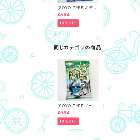
(SOYO TYRE)ボディ
ー用トゥルータッチワイ
¥594
パー（ネコポス対象商
品）自転車専用お掃除
10%OFF
ワイパー
同じカテゴリの商品
(SOYO TYRE)チェー
ン用トゥルータッチワイ
¥594
パー（ネコポス対象商
品）自転車専用お掃除
10%OFF
ワイパー