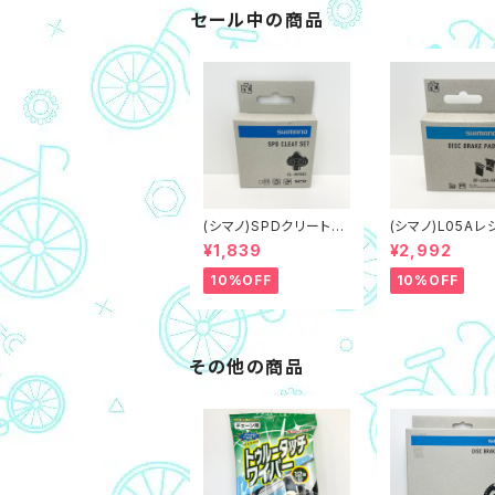
セール中の商品
(シマノ)SPDクリートCL
(シマノ)L05A
-MT001 マルチエント
レーキパッド,フ
¥1,839
¥2,992
リータイプ（ネコポス対
（ネコポス対象商
象商品）
10%OFF
10%OFF
その他の商品